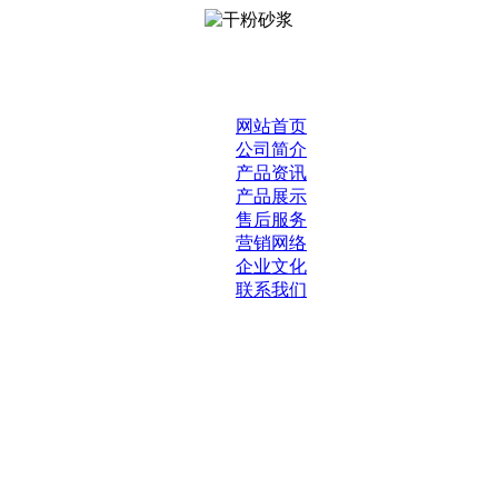
网站首页
公司简介
产品资讯
产品展示
售后服务
营销网络
企业文化
联系我们