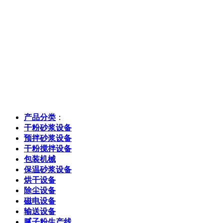
产品分类
：
干粉砂浆设备
预拌砂浆设备
干粉搅拌设备
包装机械
保温砂浆设备
烘干设备
除尘设备
磁电设备
输送设备
腻子粉生产线