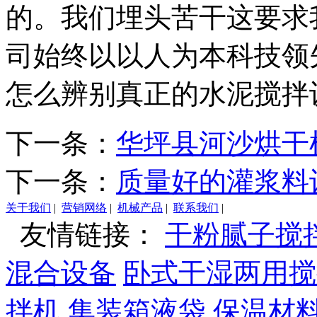
的。我们埋头苦干这要求
司始终以以人为本科技领
怎么辨别真正的水泥搅拌
下一条：
华坪县河沙烘干
下一条：
质量好的灌浆料
关于我们
|
营销网络
|
机械产品
|
联系我们
|
友情链接：
干粉腻子搅
混合设备
卧式干湿两用搅
拌机
集装箱液袋
保温材