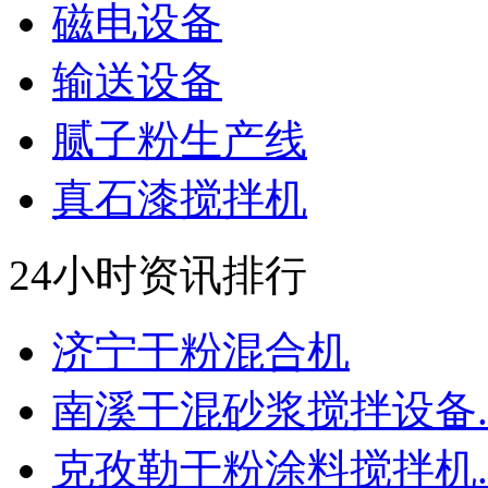
磁电设备
输送设备
腻子粉生产线
真石漆搅拌机
24小时资讯排行
济宁干粉混合机
南溪干混砂浆搅拌设备..
克孜勒干粉涂料搅拌机..