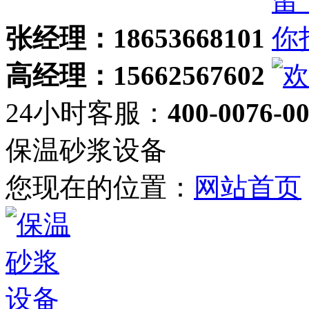
张经理：18653668101
高经理：15662567602
24小时客服：
400-0076-0
保温砂浆设备
您现在的位置：
网站首页