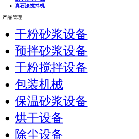
真石漆搅拌机
产品管理
干粉砂浆设备
预拌砂浆设备
干粉搅拌设备
包装机械
保温砂浆设备
烘干设备
除尘设备