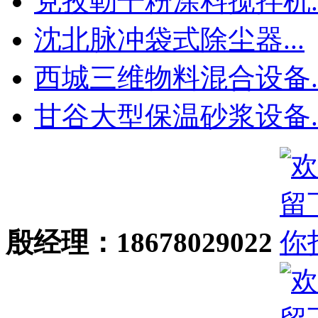
克孜勒干粉涂料搅拌机..
沈北脉冲袋式除尘器...
西城三维物料混合设备..
甘谷大型保温砂浆设备..
殷经理：18678029022