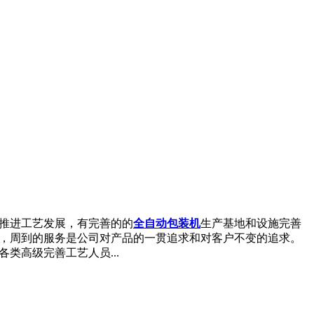
推进工艺发展，有完善的的
全自动包装机
生产基地和设施完善
，周到的服务是公司对产品的一贯追求和对客户不变的追求。
类高级完善工艺人员...