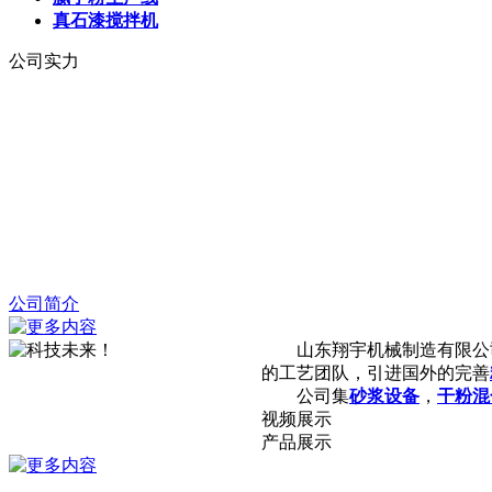
真石漆搅拌机
公司实力
公司简介
山东翔宇机械制造有限公司
的工艺团队，引进国外的完善
公司集
砂浆设备
，
干粉混
视频展示
产品展示