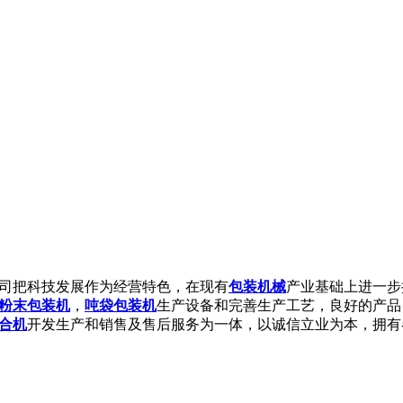
把科技发展作为经营特色，在现有
包装机械
产业基础上进一步
粉末包装机
，
吨袋包装机
生产设备和完善生产工艺，良好的产品
合机
开发生产和销售及售后服务为一体，以诚信立业为本，拥有各